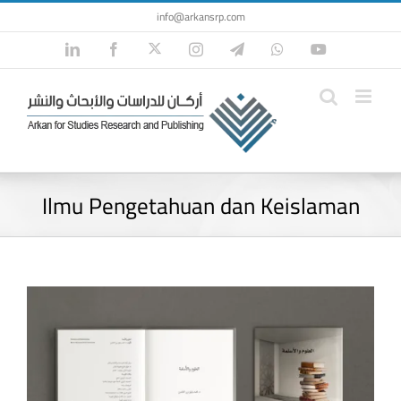
Skip
info@arkansrp.com
to
Twitter
LinkedIn
Facebook
Instagram
Telegram
WhatsApp
YouTube
content
Ilmu Pengetahuan dan Keislaman
View
Larger
Image