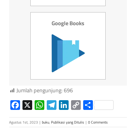
Google Books
Jumlah pengunjung:
696
Facebook
X
WhatsApp
Telegram
LinkedIn
Copy
Share
Link
Agustus 1st, 2023
|
buku
,
Publikasi yang Ditulis
|
0 Comments