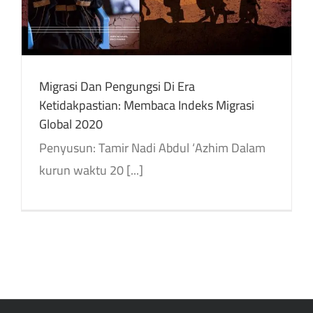
Migrasi Dan Pengungsi Di Era
Ketidakpastian: Membaca Indeks Migrasi
Global 2020
Penyusun: Tamir Nadi Abdul ‘Azhim Dalam
kurun waktu 20 [...]
Penyusun: Islam Asilah Penerjemah: Najm Al-Din Mahmoud Ulasan Terjemahan: [...]