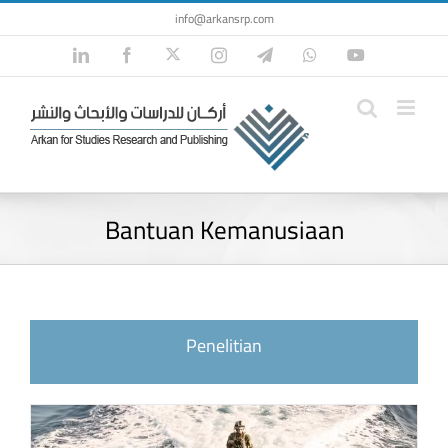
Skip
info@arkansrp.com
to
Twitter
LinkedIn
Facebook
Instagram
Telegram
WhatsApp
YouTube
content
Bantuan Kemanusiaan
Penelitian