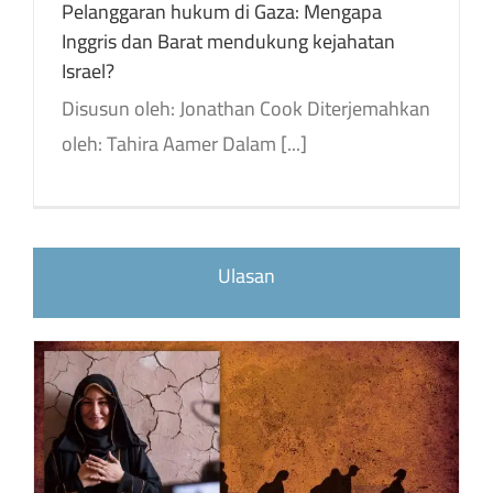
Pelanggaran hukum di Gaza: Mengapa
Inggris dan Barat mendukung kejahatan
Israel?
Disusun oleh: Jonathan Cook Diterjemahkan
oleh: Tahira Aamer Dalam [...]
Loading the next set of posts...
Ulasan
Kebijakan Iran Terhadap Palestina: Antara Ideologi Dan Fakta Geografi Politik
Kebijakan Iran Terhadap Palestina: Antara Ideologi Dan Fakta Geografi Politik
Penyusun: Riyadh Dumaziti Penerjemah: Najmuddin Mahmud Ulasan Terjemahan: Matcha [...]