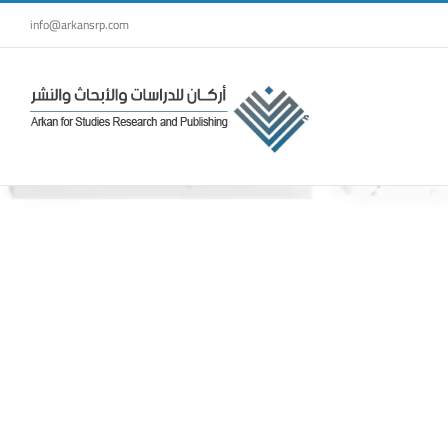
Skip
info@arkansrp.com
to
content