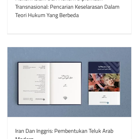
Transnasional: Pencarian Keselarasan Dalam
Teori Hukum Yang Berbeda
Yang Lainnya Dalam Masyarakat Islam Pada
Abad Pertengahan: Pendekatan Historis
Tentang Pajak Dan Perdagangan Yahudi Di
Bawah Negara Islam
buku
Konflik Arab-Israel
Publikasi yang Ditulis
Iran Dan Inggris: Pembentukan Teluk Arab