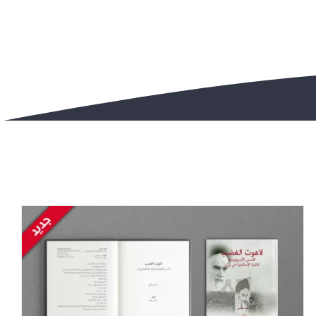
Melampaui Hak Asasi Manusia:
Memperjuangkan Kebebasan