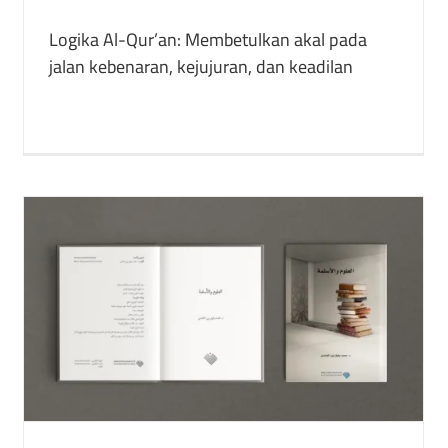
Logika Al-Qur’an: Membetulkan akal pada
jalan kebenaran, kejujuran, dan keadilan
Reformasi Keuangan: Kemandirian Islam dan
ekonomi yang terpuruk
buku
Publikasi yang Ditulis