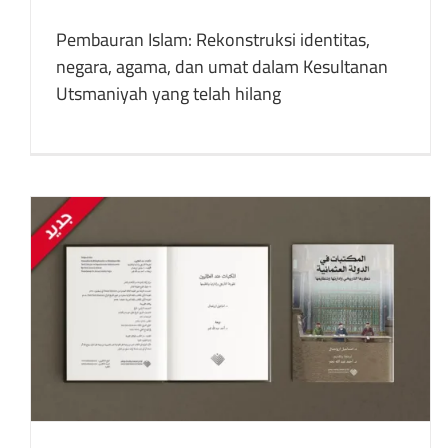
Pembauran Islam: Rekonstruksi identitas,
negara, agama, dan umat dalam Kesultanan
Utsmaniyah yang telah hilang
Ilmu Pengetahuan dan Keislaman
buku
Publikasi yang Ditulis