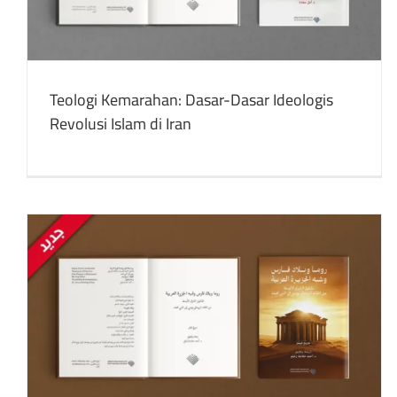
buku
Publikasi Terjemahan
Teologi Kemarahan: Dasar-Dasar Ideologis
Revolusi Islam di Iran
Meneguhkan langkah: dalam keyakinan atas
perkara-perkara besar kita
buku
Konflik Arab-Israel
Publikasi yang Ditulis