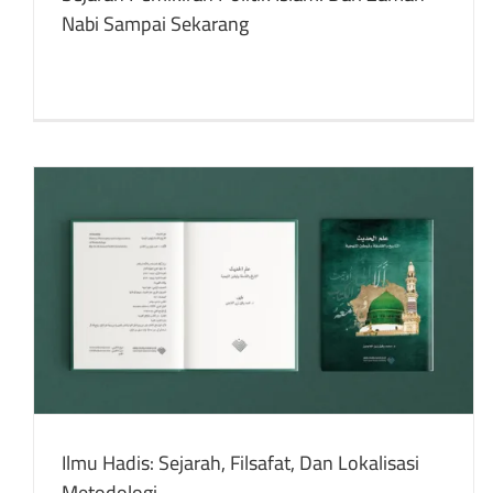
Nabi Sampai Sekarang
Iran Dan Inggris: Pembentukan Teluk Arab
Modern
buku
Publikasi yang Ditulis
Ilmu Hadis: Sejarah, Filsafat, Dan Lokalisasi
Metodologi