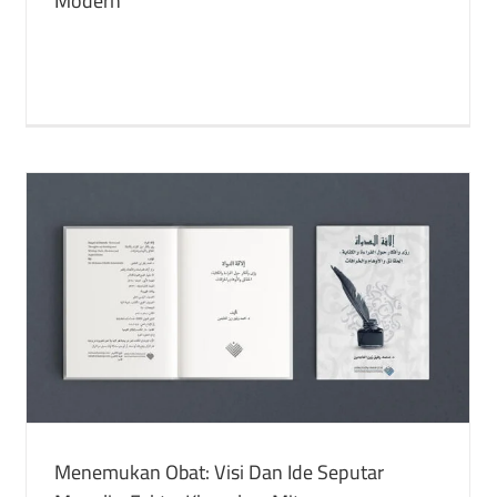
Modern
Apa Itu Kekuasaan?
buku
Publikasi Terjemahan
Menemukan Obat: Visi Dan Ide Seputar