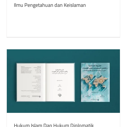
Ilmu Pengetahuan dan Keislaman
Kepolosan Islam Dari Paten: Demokrasi Atau
Pemberdayaan?
buku
Publikasi yang Ditulis
Hukum Islam Dan Hukum Diplomatik