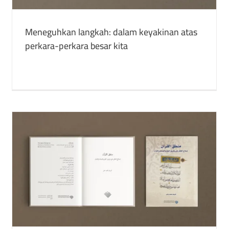
Meneguhkan langkah: dalam keyakinan atas
perkara-perkara besar kita
Mahkamah Syariah Kerajaan Utsmani:
Hukum dan Modernitas
buku
Publikasi Terjemahan