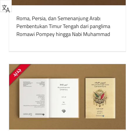
Roma, Persia, dan Semenanjung Arab:
Pembentukan Timur Tengah dari panglima
Romawi Pompey hingga Nabi Muhammad
Logika Al-Qur’an: Membetulkan akal pada
jalan kebenaran, kejujuran, dan keadilan
buku
Publikasi yang Ditulis