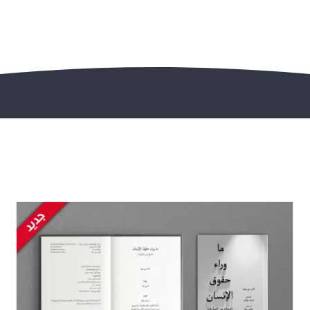
Kaisar Telanjang: Tentang Keniscayaan
Runtuhnya Negara-Bangsa