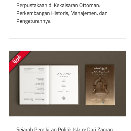
Perpustakaan di Kekaisaran Ottoman:
Perkembangan Historis, Manajemen, dan
Pengaturannya
Hukum Islam Dan Hukum Diplomatik
Transnasional: Pencarian Keselarasan Dalam
Teori Hukum Yang Berbeda
buku
Publikasi Terjemahan
Sejarah Pemikiran Politik Islam: Dari Zaman