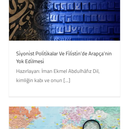
Si̇yoni̇st Poli̇ti̇kalar Ve Fi̇li̇sti̇n’de Arapça’nin
Yok Edi̇lmesi̇
Hazırlayan: İman Ekmel Abdulhâfız Dil,
kimliğin kabı ve onun [...]