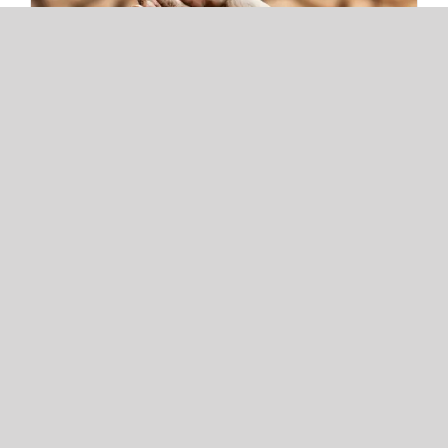
“2019 Küresel Riskler Raporu” Üzerine Bir
İnceleme
Hazırlayan: Amal Abdel Rahman Bu sunum,
"Küresel Riskler" raporunu [...]