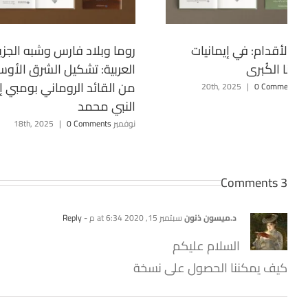
بيت الأقدام: في إيمانيات
روما وبلاد فارس وشبه الجزي
يانا الكُبرى
العربية: تشكيل الشرق الأو
من القائد الروماني بومبي إ
20th, 2
0 Comments
|
النبي محمد
نوفمبر 18th, 2025
0 Comments
|
3 Comments
د.ميسون ذنون
سبتمبر 15, 2020 at 6:34 م
- Reply
السلام عليكم
كيف يمكننا الحصول على نسخة