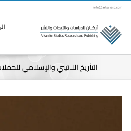
Ski
info@arkansrp.com
t
conten
الر
التأريخ اللاتيني والإسلامي للحملات الصليبية: دراسة
View
Larger
Image