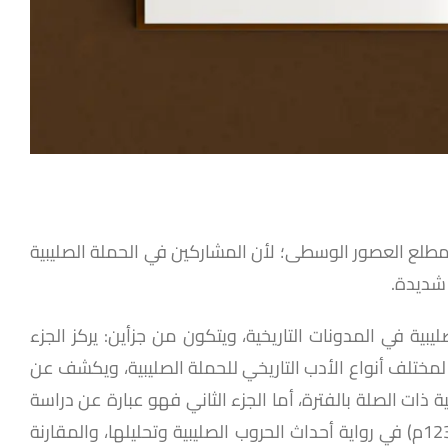
ي مطلع العصور الوسطى؛ لأن المشاركين في الحملة الصليبية
 شديدة.
ية في المدونات التاريخية، ويتكون من جزأين: يركز الجزء
ض لمختلف أنواع الأدب التاريخي للحملة الصليبية، ويكشف عن
ة ذات الصلة بالفترة، أما الجزء الثاني فهو عبارة عن دراسة
مقارنة تتناول منهج وليم الصوري (1130: 1185م) وابن الأثير (1160: 1232م) في رواية أحداث الحروب الصليبية وتحليلها، والمقارنة