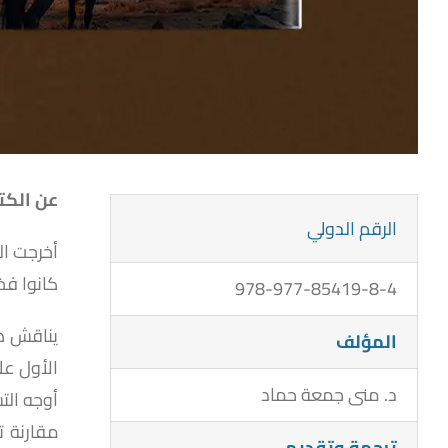
عن الكت
الرقم الدولي
أخرجت ال
كانوا فخ
978-977-85419-8-4
يناقش هذ
المؤلف
الأول عل
د. منى جمعة حماد
أوجه الت
ترجمة وتقديم