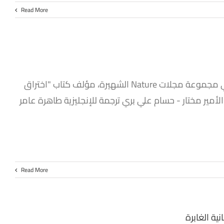
Read More
إعداد د. أحمد إبراهيم باحث في مجال الديناميكا التطورية والبيئية، وناشر في مجموعة مجلات Nature الشهيرة، مؤلف كتاب "اختراق
ير مختار - حسام علي بري ترجمة للإنجليزية طاهرة عامر
Read More
ية الغابرة