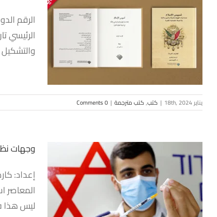
تسييس ال
الرئيسي تا
والدولة 
والتشكيل العر
يناير 18th, 2024
|
كتب
,
كتب مترجمة
|
0 Comments
وجهات نظر 
إعداد: كار
وجهات ن
الإسرائيل
ليس هذا فح
ف