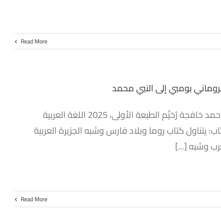
Read More
لروماني بومبي إلى النبي محمد
الرقم الدولي 978-977-86205-9-7 المؤلف جريج فيشر ترجمة وتعليق د. أحمد خافجة رُخيِّم الطبعة الأولى، 2025 اللغة العربية
: يتناول كتاب روما وبلاد فارس وشبه الجزيرة العربية
ب وشبه [...]
Read More