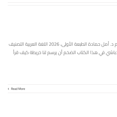
الرقم الدولي 978-977-86205-8-0 المؤلف د. حميد دباشي ترجمة وتقديم د. أمل حمادة الطبعة الأولى، 2026 اللغة العربية التصنيف
 دباشي في هذا الكتاب الضخم أن يرسم لنا خريطة كيف قرأ
Read More