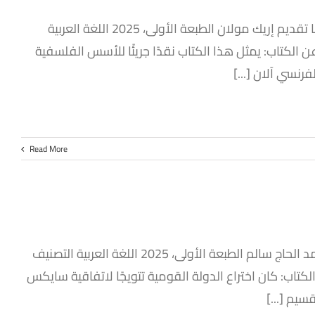
الرقم الدولي 979-8-9894743-7-0 المؤلف آلان دي بينوا ترجمة فادي حنَّا تقديم إريك مولان الطبعة الأولى، 2025 اللغة العربية
لكتاب: يمثل هذا الكتاب نقدًا جريئًا للأسس الفلسفية
نسي آلان [...]
Read More
الرقم الدولي 979-8-9894743-5-6 المؤلف د. حميد دباشي ترجمة د. محمد الحاج سالم الطبعة الأولى، 2025 اللغة العربية التصنيف
ب: كان اختراع الدولة القومية تتويجًا لاتفاقية سايكس