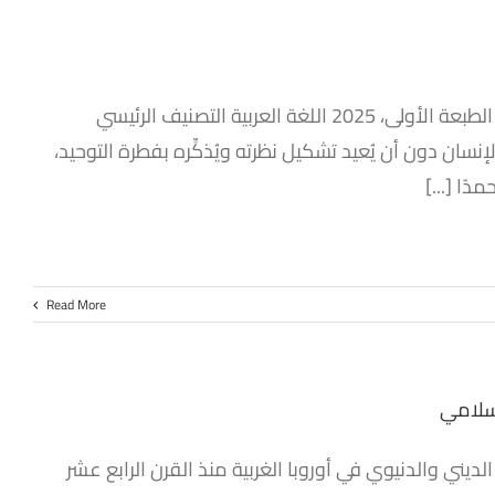
الرقم الدولي 979-8-9894743-9-4 المؤلف د. محمد وفيق زين العابدين الطبعة الأولى، 2025 اللغة العربية التصنيف الرئيسي
ان دون أن يُعيد تشكيل نظرته ويُذكِّره بفطرة التوحيد،
ًا [...]
Read More
إسلامي
لديني والدنيوي في أوروبا الغربية منذ القرن الرابع عشر