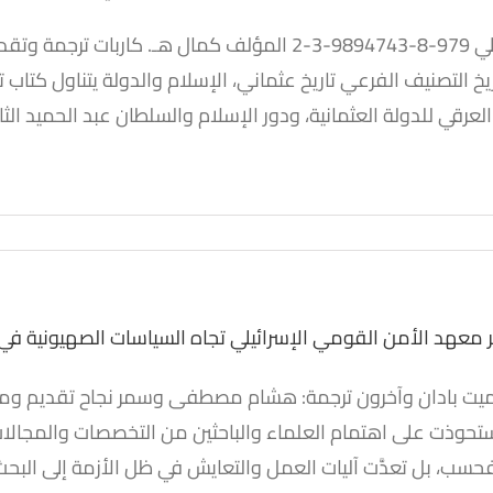
إسلام: إعادة بناء الهوية
ريخ التصنيف الفرعي تاريخ عثماني، الإسلام والدولة يتناول كتا
والدين والأمة في الدولة
قي للدولة العثمانية، ودور الإسلام والسلطان عبد الحميد الثاني (1876: 1909م) في 
العثمانية الغابرة
كتب
كتب مترجمة
معهد الأمن القومي الإسرائيلي تجاه السياسات الصهيونية في 
ميت بادان وآخرون ترجمة: هشام مصطفى وسمر نجاح تقديم ومراج
ظر معهد الأمن القومي
ي تجاه السياسات الصهيونية
سب، بل تعدَّت آليات العمل والتعايش في ظل الأزمة إلى البحث 
ي ظل أزمة كورونا