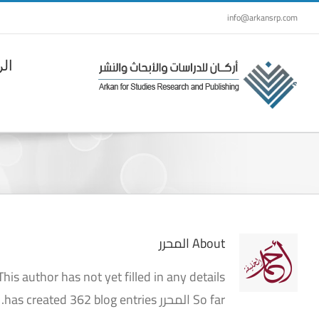
Ski
info@arkansrp.com
t
conten
الر
About
المحرر
This author has not yet filled in any details.
So far المحرر has created 362 blog entries.