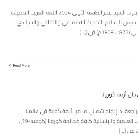
الرقم الدولي 979-8-9894743-3-2 المؤلف كمال هـ. كاربات ترجمة وتقديم د. السيد عمر الطبعة الأولى 2024 اللغة العربية التصنيف
ب تسييس الإسلام التحديث الاجتماعي والثقافي والسياسي
[...]
Read More
ظل أزمة كورونا
عة: د. إلهام شمالي ما من أزمة كَونية في عالمنا
المعاصر استحوذت على اهتمام العلماء والباحثين من التخصصات والمجالات العلمية والإنسانية كافة كجائحة كورونا (كوفيد-19).
عن [...]