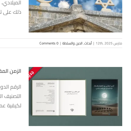
الميلادي، 
أوروبا ال
ذلك على تس
مارس 12th, 2025
|
أبحاث
,
الدين والسلطة
|
0 Comments
الزمن المق
الزمن
التصنيف ال
والإسلام
لكيفية عمل
الح