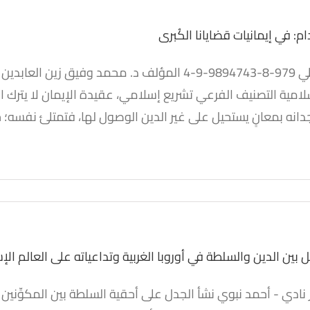
ام: في إيمانيات قضايانا الكُبرى
قدام: في إيمانيات قضايانا
مية التصنيف الفرعي تشريع إسلامي، عقيدة الإيمان لا يترك الإنس
الكُبرى
نه بمعانٍ يستحيل على غير الدين الوصول لها، فتمتلئ نفسه؛ حمد
عربي الإسرائيلي
كتب
كتب مؤلفة
بين الدين والسلطة في أوروبا الغربية وتداعياته على العالم ال
 نادي - أحمد نبوي نشأ الجدل على أحقية السلطة بين المكوِّنين ا
ل بين الدين والسلطة في