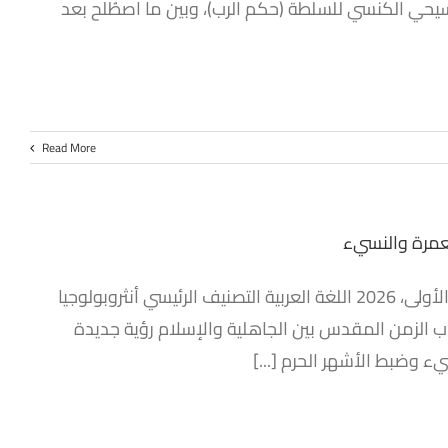
سيحي الكنسي للسلطة (حكم الرب)، وبين ما اصطُلح بعد
Read More
لعمرة والنسيء
الرقم الدولي 978-977-86205-7-3 المؤلف د. محمّد الحاج سالم الطبعة الأولى، 2026 اللغة العربية التصنيف الرئيسي أنثروبولوجيا
اب الزمن المقدس بين الجاهلية والإسلام رؤية جديدة
ء وضبط الأشهر الحرم [...]