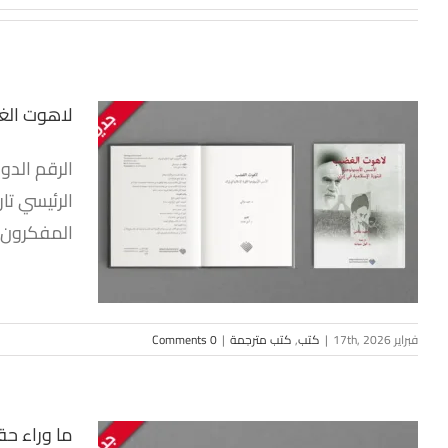
لاهوت الغض
لاهوت الغ
الرئيسي تا
للثو
المفكرون ا
فبراير 17th, 2026
|
كتب
,
كتب مترجمة
|
0 Comments
ما وراء حقو