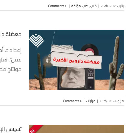
يناير 26th, 2025
|
كتب
,
كتب مؤلفة
|
0 Comments
معضلة دارو
عقل". تعلي
معض
مونتاج محمو
مايو 15th, 2024
|
مرئيات
|
0 Comments
تسييس الإسل