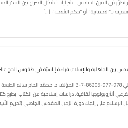
وتطوَّر في القرن السادس عشر ليأخذ شكل الصراع بين الفكر الم
غربية وتداعياته على العالم
ميته بـ"العلمانية" أو "حكم الشعب"، [...]
الإسلامي
أبحاث
الدين والسلطة
دس بين الجاهلية والإسلام: قراءة إناسيّة في طقوس الحج وا
 المقدس بين الجاهلية
فرعي أنثروبولوجيا ثقافية، دراسات إسلامية عن الكتاب: يطرح كت
: قراءة إناسيّة في طقوس
 الإسلام على إنهاء دورة الزمن المقدس الجاهلي (تحريم النَّسِي
ج والعمرة والنسيء
كتب
كتب مؤلفة