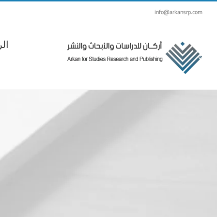
Ski
info@arkansrp.com
t
conten
الر