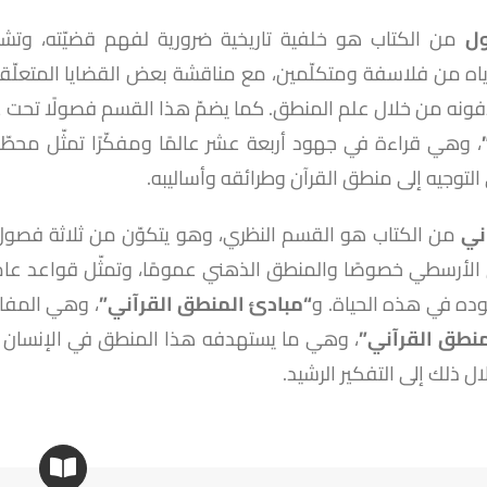
ول
من الكتاب هو خلفية تاريخية ضرورية لفهم قضيّته، وت
اه من فلاسفة ومتكلّمين، مع مناقشة بعض القضايا المتعلّقة ب
فونه من خلال علم المنطق. كما يضمّ هذا القسم فصولًا تحت 
، وهي قراءة في جهود أربعة عشر عالمًا ومفكّرًا تمثّل محط
التوجيه إلى منطق القرآن وطرائقه وأساليبه.
ني
من الكتاب هو القسم النظري، وهو يتكوّن من ثلاثة فص
لأرسطي خصوصًا والمنطق الذهني عمومًا، وتمثّل قواعد عامة تُ
ده في هذه الحياة. و
“مبادئ المنطق القرآني”
، وهي المفاه
منطق القرآني”
، وهي ما يستهدفه هذا المنطق في الإنسان الذ
 ذلك إلى التفكير الرشيد.