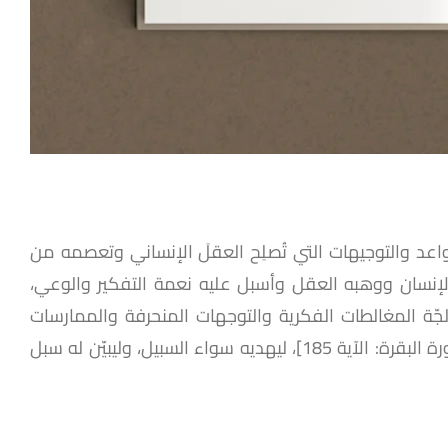
واعد والتوجيهات التي تُصلِح العقلَ الإنساني وتعصمه من
الإنسان ووهبه العقل وأسبل عليه نعمة التفكير والوعي،
جّة المغالطات الفكرية والتوجهات المنحرفة والممارسات
[سورة البقرة: الآية 185]، ليهديه سواء السبيل، وليبيّن له سبل