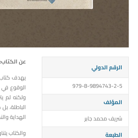
عن الكتاب:
الرقم الدولي
يهدف كتاب
979-8-9894743-2-5
الوقوع في ا
ولكنه لم يت
المؤلف
الباطلة، بل 
الهداية والن
شريف محمد جابر
والكتاب يتنا
الطبعة