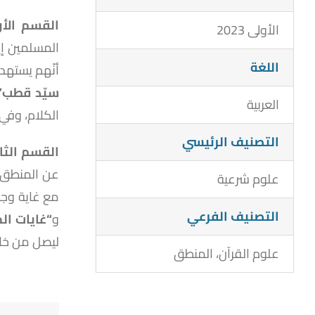
القسم الأ
الأولى 2023
المسلمين إي
اللغة
أنّهم يستهد
سيّد قطب”
العربية
الكلام، وفي 
التصنيف الرئيسي
القسم الثا
عن المنطق ا
علوم شرعية
مع غاية وجو
التصنيف الفرعي
و
“غايات ال
ليصل من خلال
علوم القرآن، المنطق