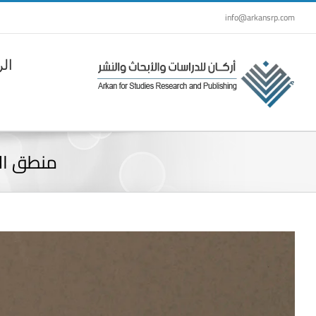
Ski
info@arkansrp.com
t
conten
الر
منطق ال
View
Larger
Image