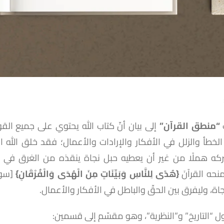
“منطق القرآن”
إلى بيان أنّ كتاب الله يحتوي على جميع الق
لخطأ والزلل في الأفكار والإرادات والأعمال؛ فقد خلق الله 
ركه هملًا من غير أن يعطيه حبل نجاة ينقذه من الغرق في ل
منحه القرآنَ
{هُدًى لِلنَّاسِ وَبَيِّنَاتٍ مِنَ الْهُدَى وَالْفُرْقَانِ}
جاة، وليفرق بين الحقّ والباطل في الأفكار والأعمال.
ول “التاريخ” و”النظرية”، وهو مقسّم إلى قسمين: