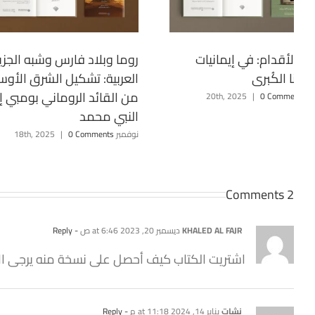
بيت الأقدام: في إيمانيات
روما وبلاد فارس وشبه الجزي
يانا الكُبرى
العربية: تشكيل الشرق الأو
من القائد الروماني بومبي إ
20th, 2
0 Comments
|
النبي محمد
نوفمبر 18th, 2025
0 Comments
|
2 Comments
KHALED AL FAJR
ديسمبر 20, 2023 at 6:46 ص
- Reply
اشتريت الكتاب كيف أحصل على نسخة منه يرجى الا
نشات
يناير 14, 2024 at 11:18 م
- Reply