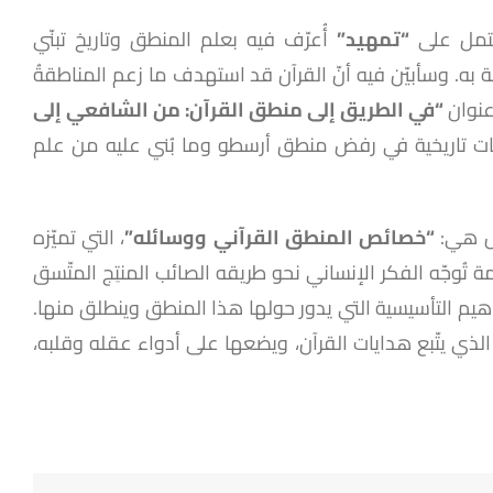
شتمل على
“تمهيد”
أُعرّف فيه بعلم المنطق وتاريخ تبنّي
ه. وسأبيّن فيه أنّ القرآن قد استهدف ما زعم المناطقةُ
عنوان
“في الطريق إلى منطق القرآن: من الشافعي إلى
ّات تاريخية في رفض منطق أرسطو وما بُني عليه من علم
ول هي:
“خصائص المنطق القرآني ووسائله”
، التي تميّزه
وجّه الفكر الإنساني نحو طريقه الصائب المنتِج المتّسق
يم التأسيسية التي يدور حولها هذا المنطق وينطلق منها.
ي يتّبع هدايات القرآن، ويضعها على أدواء عقله وقلبه،