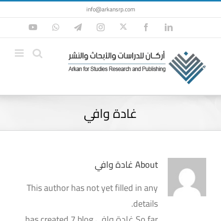
Ski
info@arkansrp.com
t
Twitter
YouTube
WhatsApp
Telegram
Instagram
Facebook
LinkedIn
conten
غادة وافي
About
غادة وافي
This author has not yet filled in any
details.
So far غادة وافي has created 7 blog