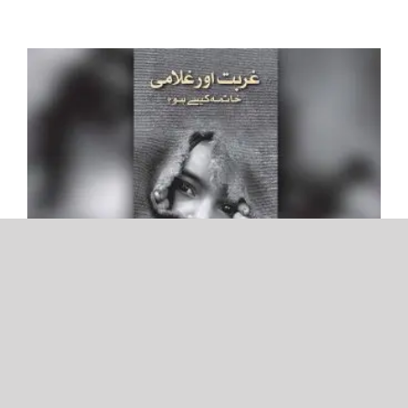
Mengulas Buku: Kemiskinan Dan Perbudakan
Penyusun: Dr. Asma’ Sayyid Kamil Buku "الفقر
والعبودية وكيفية القضاء عليهما؟" membahas dua