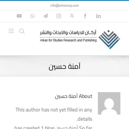
Ski
info@arkansrp.com
t
Twitter
YouTube
WhatsApp
Telegram
Instagram
Facebook
LinkedIn
conten
آمنة حسين
About
آمنة حسين
This author has not yet filled in any
details.
So far آمنة حسين has created 1 blog