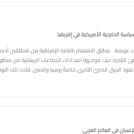
اسة الخارجية الأمريكية في إفريقيا
ء عويضة ينطلق الاهتمام بالقارة الإفريقية من مُنطلقين أحده
ياسة الخارجية الأمريكية
في القارة؛ حيث مواجهة امتدادات الجماعات الإرهابية من منظور ا
في إفريقيا
وذ الدول الكبرى الأخرى، خاصةً روسيا والصين. قادت تلك التوجها
أبحاث
العلاقات الخلافية
لإنسان في العالم العربي