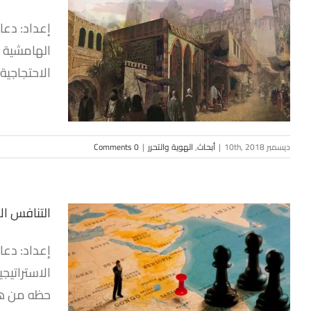
إعداد: دعا
الهامشية إ
المدينة و
الاحتجاجية
ديسمبر 10th, 2018
|
أبحاث
,
الهوية والتحرر
|
0 Comments
التنافس ال
إعداد: دعا
الاستراتيج
التنافس
حظه من هذا