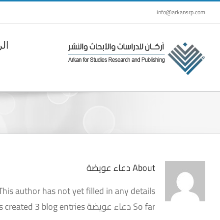
Ski
info@arkansrp.com
t
conten
الر
About
دعاء عويضة
This author has not yet filled in any details.
So far دعاء عويضة has created 3 blog entries.