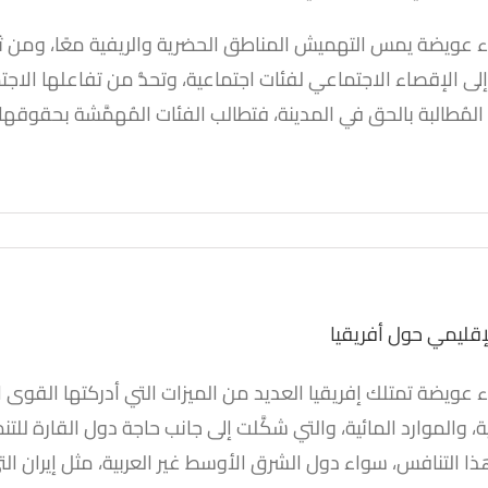
ء عويضة يمس التهميش المناطق الحضرية والريفية معًا، ومن ثم تع
لى الإقصاء الاجتماعي لفئات اجتماعية، وتحدُّ من تفاعلها الا
الإنسان في العالم العربي
 المُطالبة بالحق في المدينة، فتطالب الفئات المُهمَّشة بحقوقها
أبحاث
الهوية والتحرر
إقليمي حول أفريقيا
ء عويضة تمتلك إفريقيا العديد من الميزات التي أدركتها القوى ا
ية، والموارد المائية، والتي شكَّلت إلى جانب حاجة دول القارة لل
 الإقليمي حول أفريقيا
 التنافس، سواء دول الشرق الأوسط غير العربية، مثل إيران التي 
أبحاث
العلاقات الخلافية