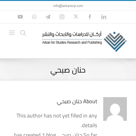
Ski
info@arkansrp.com
t
Twitter
YouTube
WhatsApp
Telegram
Instagram
Facebook
LinkedIn
conten
حنان صبحي
About
حنان صبحي
This author has not yet filled in any
details.
So far حنان صبحي has created 1 blog