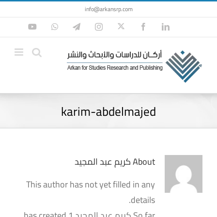
Ski
info@arkansrp.com
t
Twitter
YouTube
WhatsApp
Telegram
Instagram
Facebook
LinkedIn
conten
karim-abdelmajed
About
كريم عبد المجيد
This author has not yet filled in any
details.
So far كريم عبد المجيد has created 1