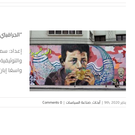
“الجرافيتي”
إعداد: سمر
“الجرافيتي
والتوثيقية
واسعًا إبان
يناير 9th, 2020
|
أبحاث
,
صناعة السياسات
|
0 Comments