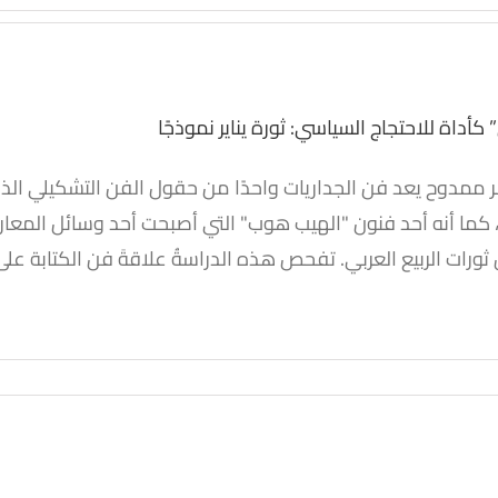
 كأداة للاحتجاج السياسي: ثورة يناير نموذجًا
 ممدوح يعد فن الجداريات واحدًا من حقول الفن التشكيلي الذ
” كأداة للاحتجاج السياسي:
، كما أنه أحد فنون "الهيب هوب" التي أصبحت أحد وسائل المعارضة
ثورة يناير نموذجًا
 ثورات الربيع العربي. تفحص هذه الدراسةُ علاقةَ فن الكتابة على [
أبحاث
صناعة السياسات