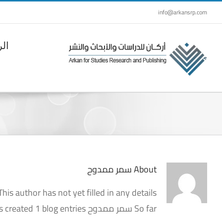
Ski
info@arkansrp.com
t
conten
الر
About
سمر ممدوح
This author has not yet filled in any details.
So far سمر ممدوح has created 1 blog entries.