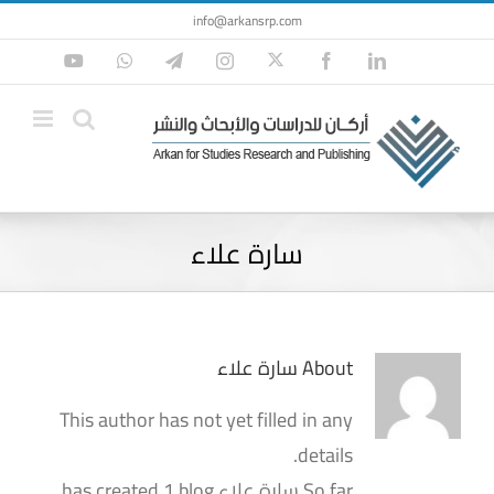
Ski
info@arkansrp.com
t
Twitter
YouTube
WhatsApp
Telegram
Instagram
Facebook
LinkedIn
conten
سارة علاء
About
سارة علاء
This author has not yet filled in any
details.
So far سارة علاء has created 1 blog