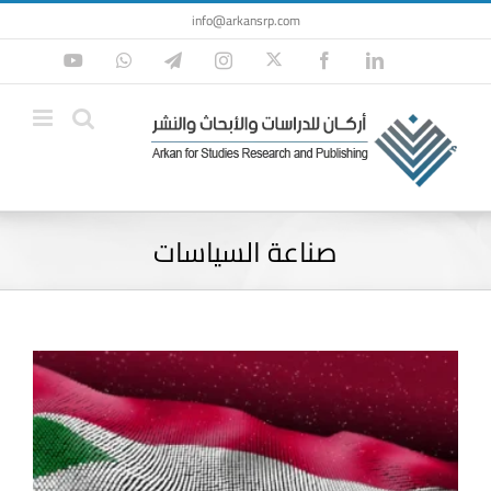
Ski
info@arkansrp.com
t
Twitter
YouTube
WhatsApp
Telegram
Instagram
Facebook
LinkedIn
conten
صناعة السياسات