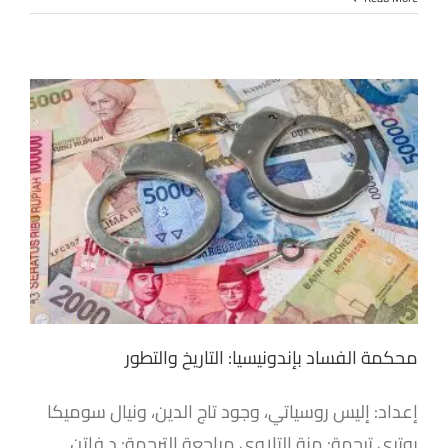
محكمة الفساد بإندونيسيا: التاريخ والتطور
إعداد: إليس روسياتي، وجود تاج الدين، ونيال سوميكا
بوتري ترجمة: منة التلاوي مراجعة الترجمة: د.فاتن