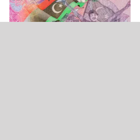
العلاقة بين الاستقرار السياسي والأداء الكلي للاقتصاد:
ليبيا في أعقاب ثورة 2011 نموذجًا
إعداد: حازم حسانين محمد والصدام يس حسن تهدف
هذه الدرسة إلى تحليل التغيرات في أداء مؤشرات
الاقتصاد الكلي في ليبيا، وتفاعلها مع حالة عدم
الاستقرار السياسي. وقد تبين أن الصراعات السياسية،
قد أضرت بالاقتصاد الليبي، وأورثته اضطرابًا في بيئة
اقتصادية غير ملائمة تعاني في غالبية مؤشراتها، فقد
جاءت ليبيا [...]