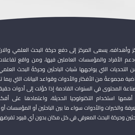
كز وأهدافه، يسعى المركز إلى دفع حركة البحث العلمي والارت
 ودعم الأفراد والمؤسسات العاملين فيها، ومن واقع تفاعلات
التحديات التي يواجهها شبابُ الباحثين وحركةُ البحث العلم
ماضية مجموعةً من الأفكار والأدوات وقواعد البيانات التي ربما
اعة المحتوى في السنوات القادمة إذا حُوِّلت إلى أدوات حقيقية
مها استخدام التكنولوجيا الحديثة، واعتمادها على أفكار
عرفة والخبرات والأدوات سواء ما بين الباحثين أو المؤسسات أو
احثين وحركة البحث المعرفي في كل مكان بدون أي قيود تفرضه