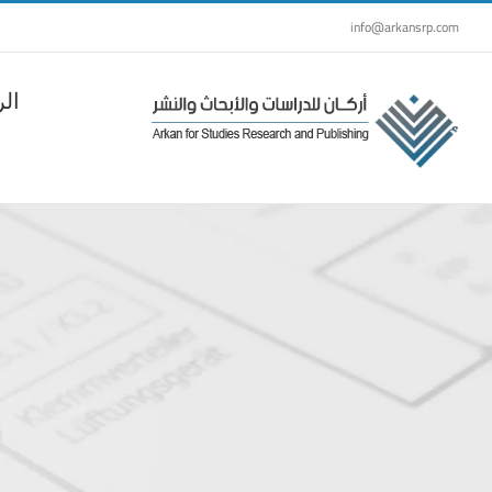
Ski
info@arkansrp.com
t
conten
الر