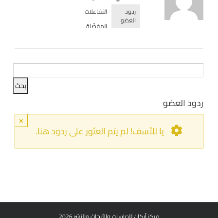
ردود
التفاعلات
العضو
المفضّلة
ردود العضو
×
يا للأسف! لم يتم العثور على ردود هنا.
مركز أركان للدراسات والأبحاث والنشر 2026