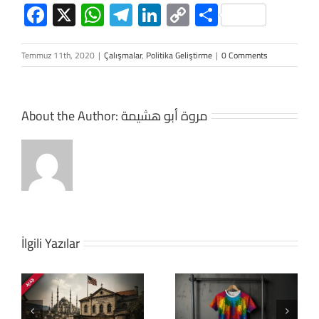
Facebook
X
WhatsApp
Telegram
LinkedIn
Copy
Share
Link
Temmuz 11th, 2020
|
Çalışmalar
,
Politika Geliştirme
|
0 Comments
About the Author:
مروة أبو هشيمة
İlgili Yazılar
Uluslararası ve
rı
Bölgesel
n
İdeolojiler Arap
Yolsuzlukla
Dünyasına Nasıl
Mücadele