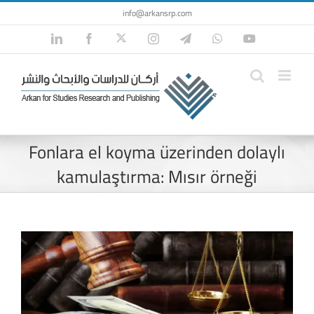
Skip
info@arkansrp.com
to
Twitter
LinkedIn
Facebook
Instagram
Telegram
WhatsApp
YouTube
content
Fonlara el koyma üzerinden dolaylı
kamulaştırma: Mısır örneği
View
Larger
Image