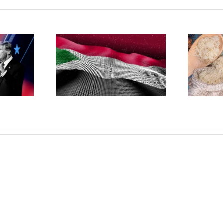
Etika Pembangunan
huan dan
dalam Kegiatan Sosial
: Kerapuhan
Islam: Fikih Zakat dan
 Digital di
Etika Terapan bagi
dan
Organisasi Sosial Islam
di India