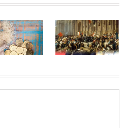
Revolusi Sosial:
Penyebabnya, Pola-
Polanya, Tahap-
Tahapnya