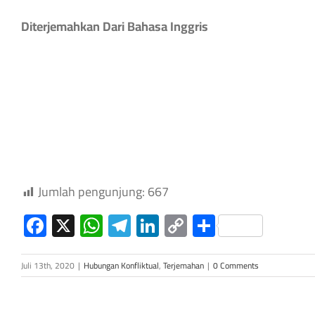
Diterjemahkan Dari Bahasa Inggris
Jumlah pengunjung:
667
Facebook
X
WhatsApp
Telegram
LinkedIn
Copy
Share
Link
Juli 13th, 2020
|
Hubungan Konfliktual
,
Terjemahan
|
0 Comments