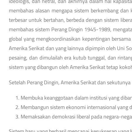
ideologis, dan netral, dan akhirnya dalam hal kapa
membahas alasan mengapa sistem berkembang dan ke
terbesar untuk bertahan, berbeda dengan sistem lib
membahas sistem Perang Dingin 1945-1989, mengatakan
global yang mengkoordinasikan kepentingan bersama a
Amerika Serikat dan yang lainnya dipimpin oleh Uni So
pesaing, dan dimulailah era kutub tunggal, dan rinta
sistem yang dibangun oleh Amerika Serikat tetap koko
Setelah Perang Dingin, Amerika Serikat dan sekutunya d
Membuka keanggotaan dalam institusi yang diban
Membangun sistem ekonomi internasional yang d
Memaksakan demokrasi liberal pada negara-negar
Sistem baru yang berhasil mencapai kesuksesan yang lu