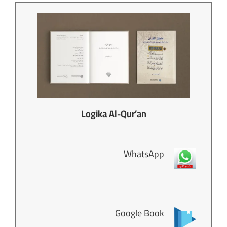
Logika Al-Qur’an
WhatsApp
Google Book