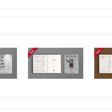
Roma, Persia, dan
Semenanjung Arab:
elanjang:
Pembentukan Timur
eniscayaan
Tengah dari panglima
a Negara-
Romawi Pompey
ngsa
hingga Nabi
Muhammad