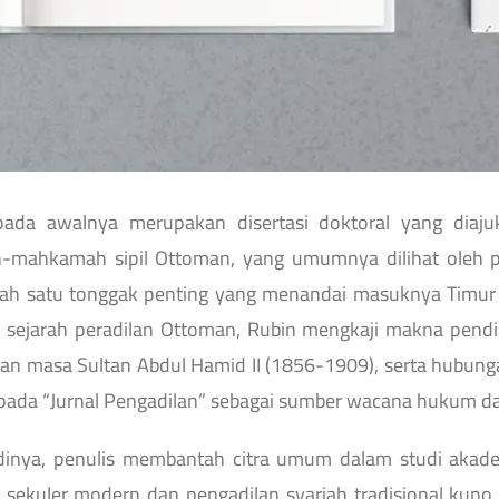
pada awalnya merupakan disertasi doktoral yang diaju
mahkamah sipil Ottoman, yang umumnya dilihat oleh 
lah satu tonggak penting yang menandai masuknya Timur 
 sejarah peradilan Ottoman, Rubin mengkaji makna pendi
an masa Sultan Abdul Hamid II (1856-1909), serta hubu
pada “Jurnal Pengadilan” sebagai sumber wacana hukum 
dinya, penulis membantah citra umum dalam studi akad
 sekuler modern dan pengadilan syariah tradisional kuno