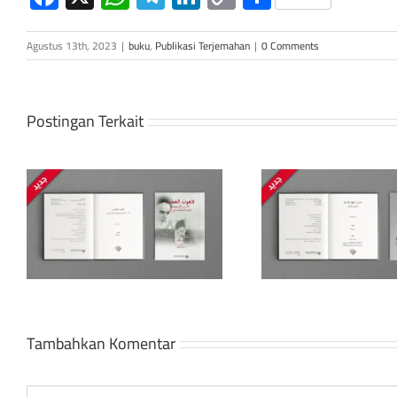
Link
Agustus 13th, 2023
|
buku
,
Publikasi Terjemahan
|
0 Comments
Postingan Terkait
Melampaui Hak Asasi
Kaisar T
Manusia:
Tentang K
s
Memperjuangkan
Runtuhny
Kebebasan
Ba
Tambahkan Komentar