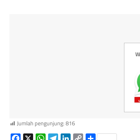
W
Jumlah pengunjung:
816
Facebook
X
WhatsApp
Telegram
LinkedIn
Copy
Share