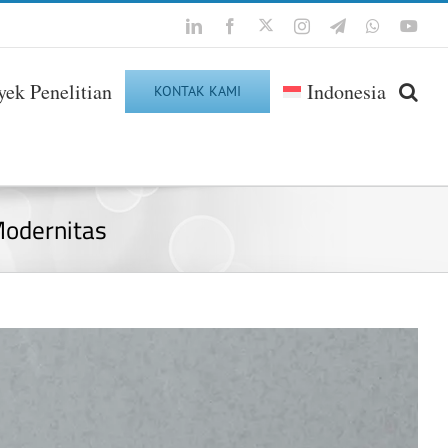
Twitter
LinkedIn
Facebook
Instagram
Telegram
WhatsApp
You
yek Penelitian
Indonesia
KONTAK KAMI
odernitas