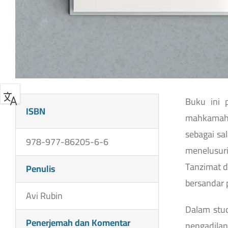
Buku ini 
ISBN
mahkamah-
sebagai sa
978-977-86205-6-6
menelusuri
Tanzimat d
Penulis
bersandar 
Avi Rubin
Dalam stu
Penerjemah dan Komentar
pengadilan