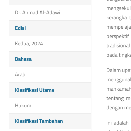
mengsekul
Dr. Ahmad Al-Adawi
kerangka 
mempelajar
Edisi
perspektif
Kedua, 2024
tradision
pada tingk
Bahasa
Dalam upay
Arab
menggunak
mahkamah 
Klasifikasi Utama
tentang m
Hukum
dengan men
Klasifikasi Tambahan
Ini adalah