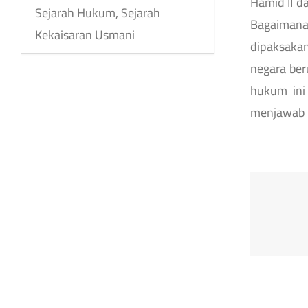
Hamid II d
Sejarah Hukum, Sejarah
Bagaimana
Kekaisaran Usmani
dipaksaka
negara be
hukum ini
menjawab p