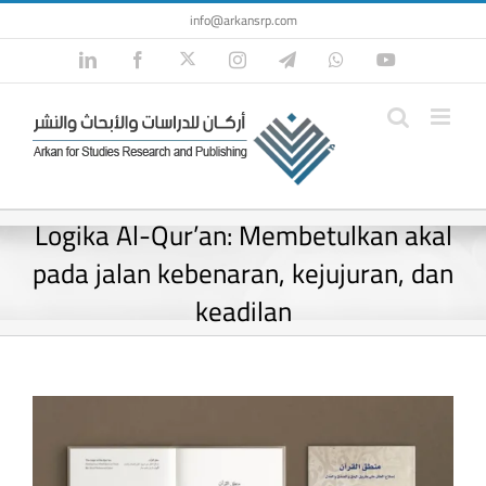
Skip
info@arkansrp.com
to
Twitter
LinkedIn
Facebook
Instagram
Telegram
WhatsApp
YouTube
content
Logika Al-Qur’an: Membetulkan akal
pada jalan kebenaran, kejujuran, dan
keadilan
View
Larger
Image