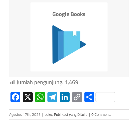
Google Books
Jumlah pengunjung:
1,469
Facebook
X
WhatsApp
Telegram
LinkedIn
Copy
Share
Link
Agustus 17th, 2023
|
buku
,
Publikasi yang Ditulis
|
0 Comments