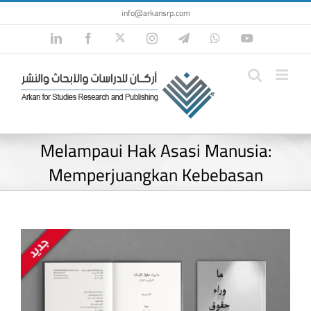
Skip
info@arkansrp.com
to
Twitter
LinkedIn
Facebook
Instagram
Telegram
WhatsApp
YouTube
content
Melampaui Hak Asasi Manusia:
Memperjuangkan Kebebasan
View
Larger
Image