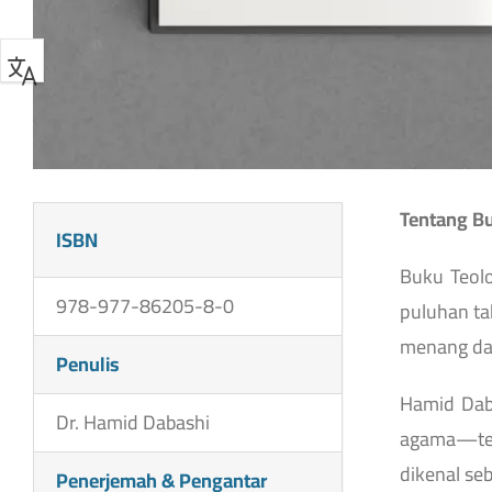
Tentang B
ISBN
Buku Teolo
978-977-86205-8-0
puluhan ta
menang dan
Penulis
Hamid Daba
Dr. Hamid Dabashi
agama—terh
dikenal seb
Penerjemah & Pengantar