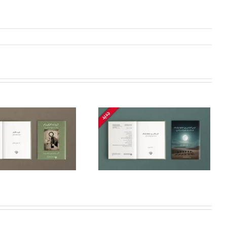
Waktu Suci Antara
Masa Jahiliyah Dan
Islam: Pembacaan
Antropologi Dalam
Atmosfer Haji, Umrah
Dan Nasi’