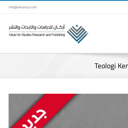
Skip
info@arkansrp.com
to
content
Teologi Ke
View
Larger
Image