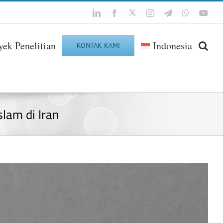
Twitter
LinkedIn
Facebook
Instagram
Telegram
WhatsApp
You
yek Penelitian
Indonesia
KONTAK KAMI
lam di Iran