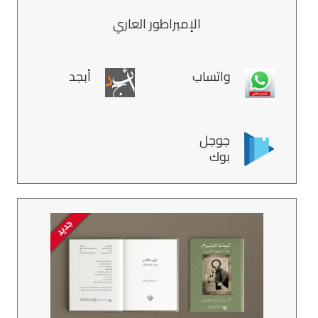
الإمبراطور العاري
واتساب
أبجد
جوجل
بوك