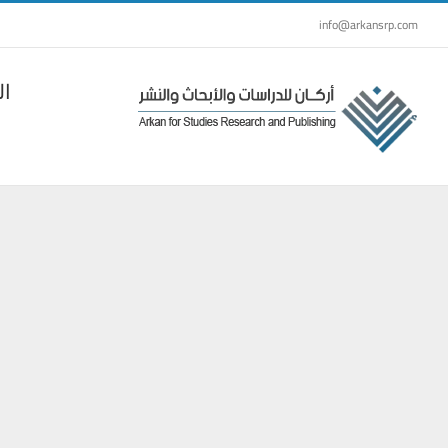
Ski
info@arkansrp.com
t
conten
ال