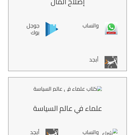
إصلاح المال
واتساب
جوجل
بوك
أبجد
علماء في عالم السياسة
واتساب
أبجد