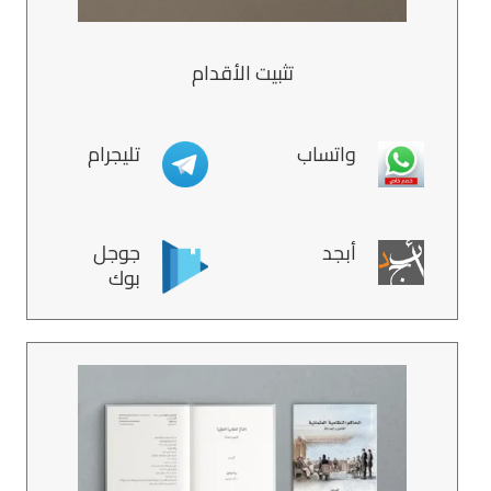
تثبيت الأقدام
واتساب
تليجرام
أبجد
جوجل
بوك