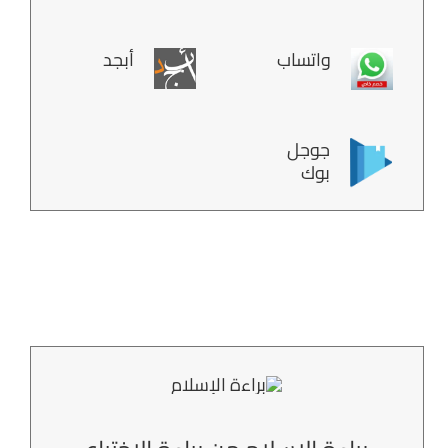
واتساب
أبجد
جوجل
بوك