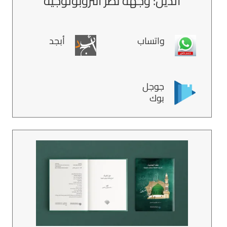
الدين: وجهة نظر أنثروبولوجية
واتساب
أبجد
جوجل
بوك