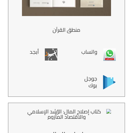
منطق القرآن
واتساب
أبجد
جوجل
بوك