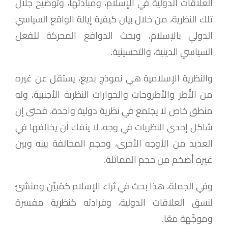
العلاقات الدولية في الإسلام، ومبادئها، وتوضيح جلال
تلك ‏النظرية، من خلال بيان كيفية إيالة الواقع السياسي
الدولي بالإسلام، وبحث الدوافع المحركة للفعل
السياسي ‏الدينية، والتحسينية.
والنظرية الإسلامية هي نموذج بديع، يستقل عن غيره
من الأُطر والأطروحات والحوارات النظرية الأجنبية، ‏وله
منطق خاص لا يجتمع في نظرية دولية واحدة، فحتى إن
شاكل إحدى النظريات في وجه، لا ينفك أن ‏يخالفها في
العديد من الأوجه الأخرى، وحجم المخالفة بينه وبين
غيره أضخم من حجم المماثلة.
وفي الجملة، هذا بحث في ثراء الإسلام كمُبيِّن ومنشئ
لنسق العلاقات الدولية، وفرادته كنظرية مفسرة
وموجِّهة معًا.