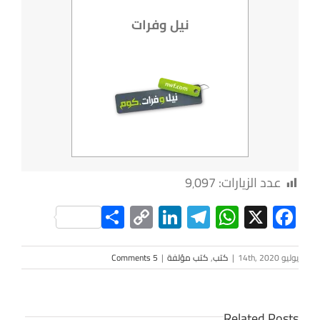
نيل وفرات
عدد الزيارات:
9٬097
Share
LinkedIn
Copy
Telegram
WhatsApp
Facebook
X
Link
يوليو 14th, 2020
|
كتب
,
كتب مؤلفة
|
5 Comments
Related Posts