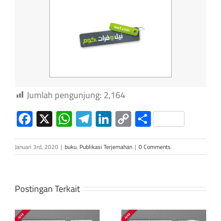
Jumlah pengunjung:
2,164
Facebook
X
WhatsApp
Telegram
LinkedIn
Copy
Share
Link
Januari 3rd, 2020
|
buku
,
Publikasi Terjemahan
|
0 Comments
Postingan Terkait
Kaisar Telanjang: