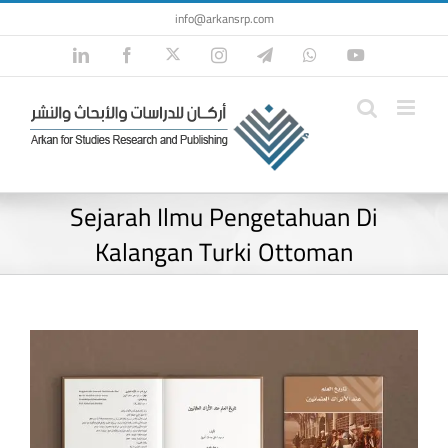
Skip
info@arkansrp.com
to
Twitter
LinkedIn
Facebook
Instagram
Telegram
WhatsApp
YouTube
content
Sejarah Ilmu Pengetahuan Di
Kalangan Turki Ottoman
View
Larger
Image