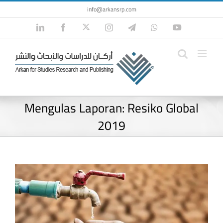
Skip
info@arkansrp.com
to
Twitter
LinkedIn
Facebook
Instagram
Telegram
WhatsApp
YouTube
content
Mengulas Laporan: Resiko Global
2019
View
Larger
Image