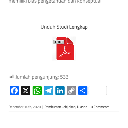
memiliki bias pengetahuan dan konseptual.
Unduh Studi Lengkap
Jumlah pengunjung:
533
Facebook
X
WhatsApp
Telegram
LinkedIn
Copy
Share
Link
Desember 10th, 2020
|
Pembuatan kebijakan
,
Ulasan
|
0 Comments