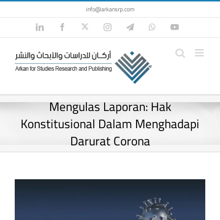
Skip
info@arkansrp.com
to
Twitter
LinkedIn
Facebook
Instagram
Telegram
WhatsApp
YouTube
content
Mengulas Laporan: Hak
Konstitusional Dalam Menghadapi
Darurat Corona
View
Larger
Image