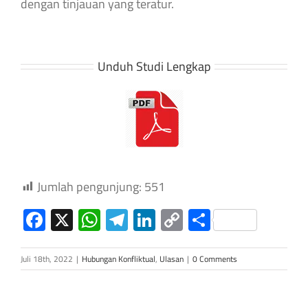
dengan tinjauan yang teratur.
Unduh Studi Lengkap
Jumlah pengunjung:
551
Facebook
X
WhatsApp
Telegram
LinkedIn
Copy
Share
Link
Juli 18th, 2022
|
Hubungan Konfliktual
,
Ulasan
|
0 Comments