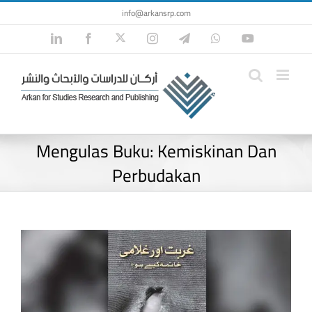
Skip
info@arkansrp.com
to
Twitter
LinkedIn
Facebook
Instagram
Telegram
WhatsApp
YouTube
content
Mengulas Buku: Kemiskinan Dan
Perbudakan
View
Larger
Image