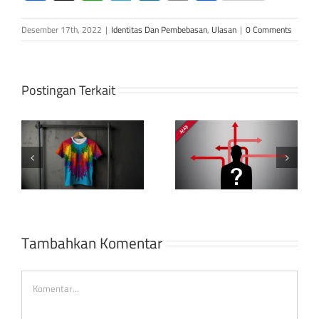
Link
Desember 17th, 2022
|
Identitas Dan Pembebasan
,
Ulasan
|
0 Comments
Postingan Terkait
Identitas politik
ia
dalam sistem dan
Hak Kepemilikan
lingkungan
n
antar Peradaban
politik yang
berubah
Tambahkan Komentar
Comment