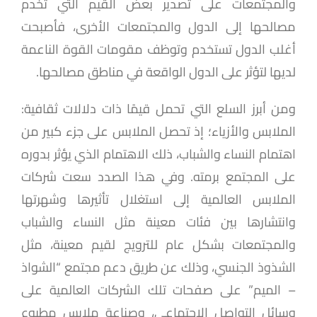
والمجتمعات على تصدير بعض القيم التي تخدم
مصالحها إلى الدول والمجتمعات الأخرى، فأصبحت
أغلب الدول تستخدم وتوظف مقومات القوة الناعمة
لديها لتؤثر على الدول الواقعة في مناطق مصالحها.
ومن أبرز السلع التي تحمل قيمًا ذات دلالات ثقافية:
الملابس والأزياء؛ إذ تحصل الملابس على جزء كبير من
اهتمام النساء والشباب، ذلك الاهتمام الذي يؤثر بدوره
على المجتمع برمته. وفي هذا الصدد سعت شركات
الملابس العالمية إلى استغلال تأثيرها وشهرتها
وانتشارها بين فئات معينة مثل النساء والشباب
والمجتمعات بشكل عام للترويج لقيم معينة، مثل
الشذوذ الجنسي، وذلك عن طريق دعم مجتمع “الشواذ
– الميم” على صفحات تلك الشركات العالمية على
وسائل التواصل الاجتماعي، وصناعة ملابس مطبوع