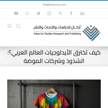
Ski
info@arkansrp.com
t
Twitter
YouTube
WhatsApp
Telegram
Instagram
Facebook
LinkedIn
conten
كيف تخترق الأيدلوجيات العالم العربي؟:
الشذوذ وشركات الموضة
View
Larger
Image