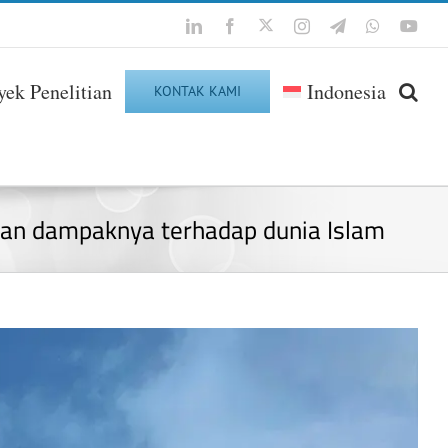
Twitter
LinkedIn
Facebook
Instagram
Telegram
WhatsApp
You
yek Penelitian
Indonesia
KONTAK KAMI
dan dampaknya terhadap dunia Islam