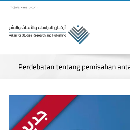
Skip
info@arkansrp.com
to
content
Perdebatan tentang pemisahan anta
View
Larger
Image