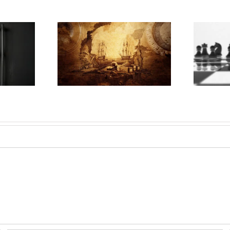
tnografi:
Tinjauan buku: Apa itu
endekatan,
Kekuasaan?
 Alat