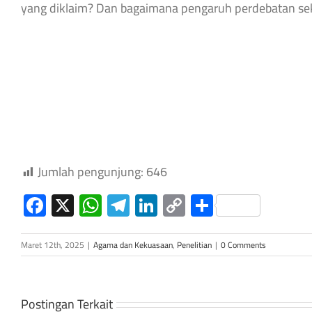
yang diklaim? Dan bagaimana pengaruh perdebatan seku
Jumlah pengunjung:
646
Facebook
X
WhatsApp
Telegram
LinkedIn
Copy
Share
Link
Maret 12th, 2025
|
Agama dan Kekuasaan
,
Penelitian
|
0 Comments
Postingan Terkait