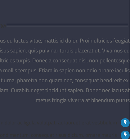
rgy
s eu luctus vitae, mattis id dolor. Proin ultricies feugiat
isus sapien, quis pulvinar turpis placerat ut. Vivamus eu
ricies turpis. Donec a consequat nisi, non pellentesque
 a mollis tempus. Etiam in sapien non odio ornare iaculis
lit urna, pharetra non quam nec, consequat hendrerit ex.
iam. Curabitur eget tincidunt sapien. Donec nec lacus at
metus fringia viverra at bibendum purus.
 dolor ac ligula volutpat, ac laoreet erat vestibulum.
 condimentum, consequat risus dictum, ornare mauris.