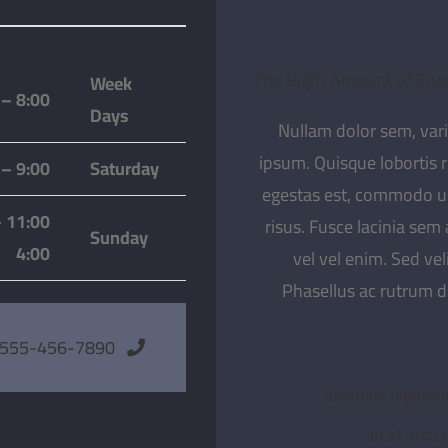
The Right Amount of Ene
Week
8:00 – 5:00
Days
Nullam dolor sem, variu
ipsum. Quisque lobortis r
9:00 – 5:00
Saturday
egestas est, commodo ult
0 –
risus. Fusce lacinia sem
Sunday
4:00
vel vel enim. Sed ve
Phasellus ac rutrum d
1-555-456-7890
Vivamus dignissim
In at arcu