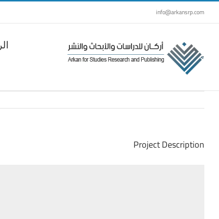
Ski
info@arkansrp.com
t
conten
الر
Project Description