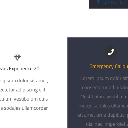
CONTACT US
Emergency Callou
20 Years Experience
Lorem ipsum dolor sit
 ipsum dolor sit amet,
consectetur adipiscing
ctetur adipiscing elit.
Vestibulum vestibulu
bulum vestibulum quis
metus sodales ullamcor
s sodales ullamcorper.
sit amet urna dapibus,
nisi nec, imperdiet v