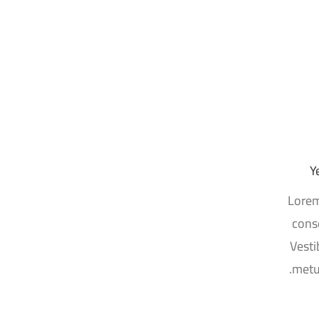
Lorem
conse
Vesti
metu