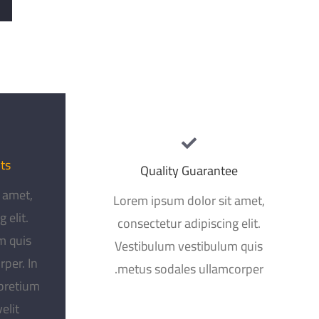
ts
Quality Guarantee
 amet,
Lorem ipsum dolor sit amet,
 elit.
consectetur adipiscing elit.
m quis
Vestibulum vestibulum quis
per. In
metus sodales ullamcorper.
 pretium
elit