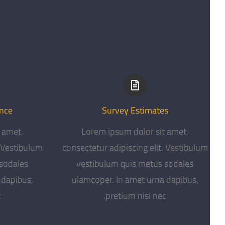
ance
Survey Estimates
 amet,
Lorem ipsum dolor sit amet,
. Vestibulum
consectetur adipiscing elit. Vestibulum
 sodales
vestibulum quis metus sodales
 dapibus,
ulamcoper. In amet urna dapibus,
.
pretium nisi nec.