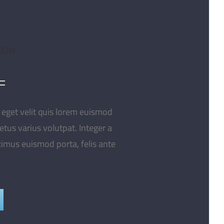
TION
n eget velit quis lorem euismod
etus varius volutpat. Integer a
imus euismod porta, felis ante