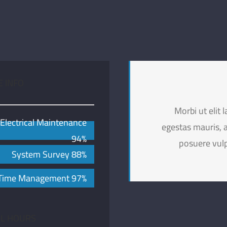
E INFO
Morbi ut elit 
Electrical Maintenance
egestas mauris, a
94%
posuere vulp
System Survey
88%
Time Management
97%
L HOURS