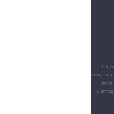
Lorem
consectetur
vestibu
ulamcope