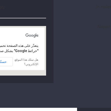
In moles
ON
Aliquam
‏يتعذّر على هذه الصفحة تحم
"خرائط Google" بشكل صحيح.
هل تملك هذا الموقع
حسنًا
الإلكتروني؟