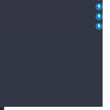
tie mauris ut nunc sodales, non laoreet ante ultrices.
Sed molestie tortor et fermentum molestie etras.
 solitudin tortor accumsan nisi suscipit pellentesque.