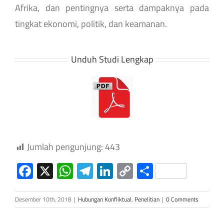
Afrika, dan pentingnya serta dampaknya pada
tingkat ekonomi, politik, dan keamanan.
Unduh Studi Lengkap
Jumlah pengunjung:
443
Facebook
X
WhatsApp
Telegram
LinkedIn
Copy
Share
Link
Desember 10th, 2018
|
Hubungan Konfliktual
,
Penelitian
|
0 Comments