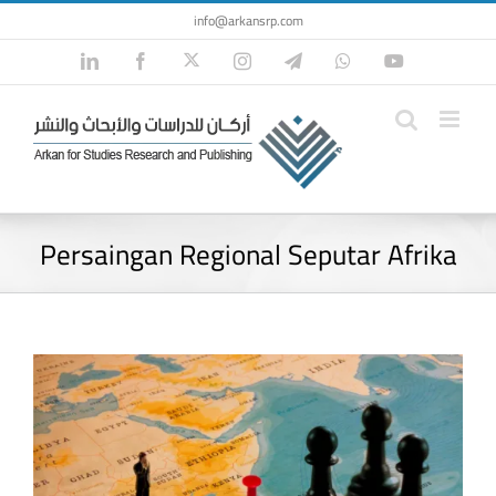
Skip
info@arkansrp.com
to
Twitter
LinkedIn
Facebook
Instagram
Telegram
WhatsApp
YouTube
content
Persaingan Regional Seputar Afrika
View
Larger
Image