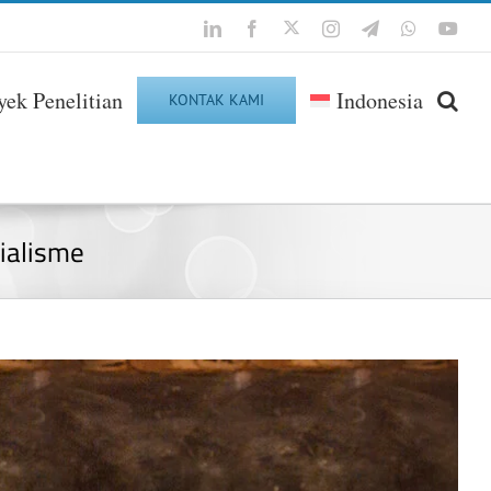
Twitter
LinkedIn
Facebook
Instagram
Telegram
WhatsApp
You
yek Penelitian
Indonesia
KONTAK KAMI
ialisme