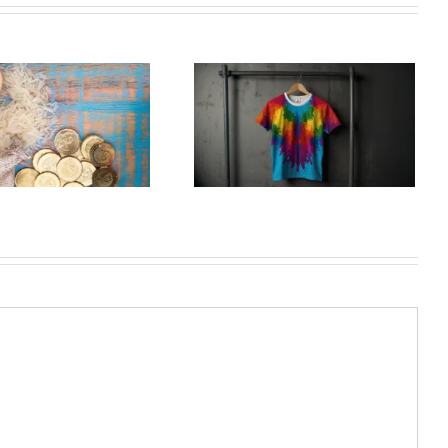
Bagaimana ideologi
menembus dunia
Arab?: Penyimpangan
seksual dan
perusahaan di bidang
fashion