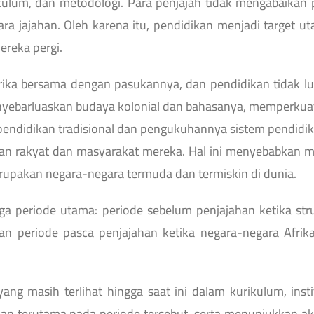
rikulum, dan metodologi. Para penjajah tidak mengabaika
a jajahan. Oleh karena itu, pendidikan menjadi target u
reka pergi.
ka bersama dengan pasukannya, dan pendidikan tidak lup
yebarluaskan budaya kolonial dan bahasanya, memperkuat ni
pendidikan tradisional dan pengukuhannya sistem pendidik
uhan rakyat dan masyarakat mereka. Hal ini menyebabkan me
rupakan negara-negara termuda dan termiskin di dunia.
iga periode utama: periode sebelum penjajahan ketika stru
an periode pasca penjajahan ketika negara-negara Af
ng masih terlihat hingga saat ini dalam kurikulum, inst
kan terutama pada periode tersebut, serta menunjukkan aka