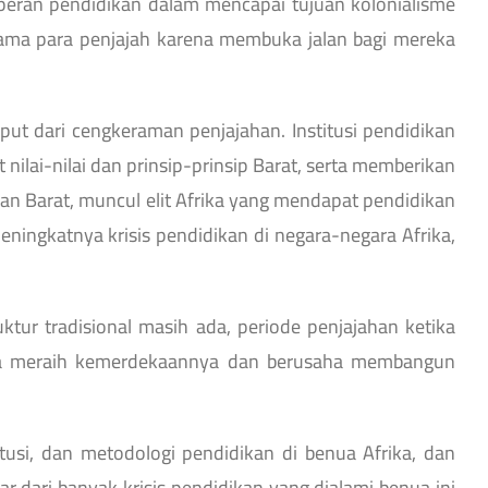
n peran pendidikan dalam mencapai tujuan kolonialisme
tama para penjajah karena membuka jalan bagi mereka
ut dari cengkeraman penjajahan. Institusi pendidikan
lai-nilai dan prinsip-prinsip Barat, serta memberikan
an Barat, muncul elit Afrika yang mendapat pendidikan
ningkatnya krisis pendidikan di negara-negara Afrika,
ktur tradisional masih ada, periode penjajahan ketika
rika meraih kemerdekaannya dan berusaha membangun
itusi, dan metodologi pendidikan di benua Afrika, dan
r dari banyak krisis pendidikan yang dialami benua ini