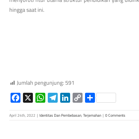
hingga saat ini.
Jumlah pengunjung:
591
Facebook
X
WhatsApp
Telegram
LinkedIn
Copy
Share
Link
April 24th, 2022
|
Identitas Dan Pembebasan
,
Terjemahan
|
0 Comments