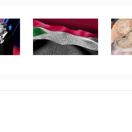
Etika Pembangunan
huan dan
dalam Kegiatan Sosial
: Kerapuhan
Islam: Fikih Zakat dan
 Digital di
Etika Terapan bagi
dan
Organisasi Sosial Islam
di India