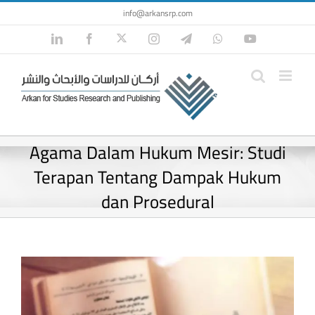
Skip
info@arkansrp.com
to
Twitter
LinkedIn
Facebook
Instagram
Telegram
WhatsApp
YouTube
content
Agama Dalam Hukum Mesir: Studi
Terapan Tentang Dampak Hukum
dan Prosedural
View
Larger
Image