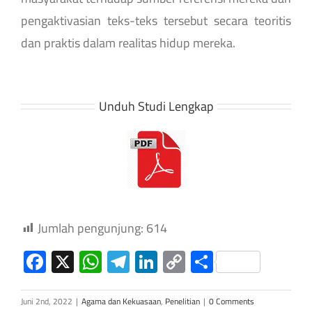
pengaktivasian teks-teks tersebut secara teoritis
dan praktis dalam realitas hidup mereka.
Unduh Studi Lengkap
Jumlah pengunjung:
614
Facebook
X
WhatsApp
Telegram
LinkedIn
Copy
Share
Link
Juni 2nd, 2022
|
Agama dan Kekuasaan
,
Penelitian
|
0 Comments