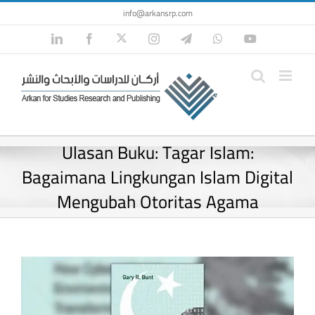
Skip
info@arkansrp.com
to
Twitter
LinkedIn
Facebook
Instagram
Telegram
WhatsApp
YouTube
content
Ulasan Buku: Tagar Islam:
Bagaimana Lingkungan Islam Digital
Mengubah Otoritas Agama
View
Larger
Image