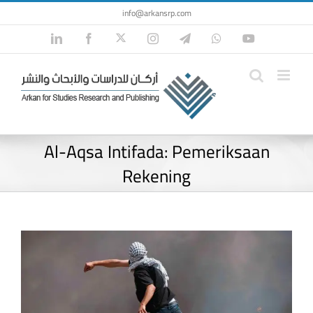
Skip
info@arkansrp.com
to
Twitter
LinkedIn
Facebook
Instagram
Telegram
WhatsApp
YouTube
content
Al-Aqsa Intifada: Pemeriksaan
Rekening
View
Larger
Image