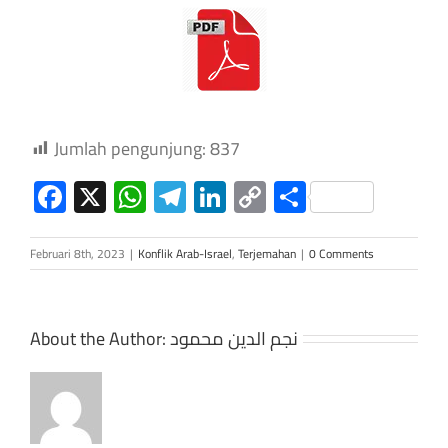
Jumlah pengunjung:
837
Facebook
X
WhatsApp
Telegram
LinkedIn
Copy
Share
Link
Februari 8th, 2023
|
Konflik Arab-Israel
,
Terjemahan
|
0 Comments
About the Author:
نجم الدين محمود