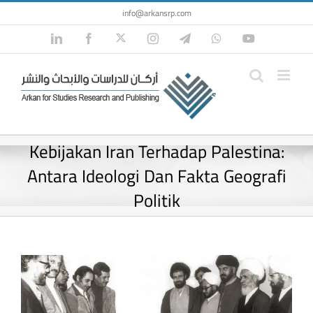
Skip
info@arkansrp.com
to
Twitter
LinkedIn
Facebook
Instagram
Telegram
WhatsApp
YouTube
content
Kebijakan Iran Terhadap Palestina:
Antara Ideologi Dan Fakta Geografi
Politik
View
Larger
Image