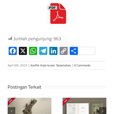
Jumlah pengunjung:
963
Facebook
X
WhatsApp
Telegram
LinkedIn
Copy
Share
Link
April 6th, 2023
|
Konflik Arab-Israel
,
Terjemahan
|
0 Comments
Fasisme dengan
pakaian baru:
Postingan Terkait
Bagaimana Israel
mengekspor
Meneguhkan
model
langkah: dalam
pemerintahannya
n