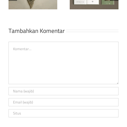
keyakinan atas
kepada Trump
perkara-perkara
dan Eropa dalam
besar kita
perjuangan
mereka yang
Tambahkan Komentar
dianggap
menentang
Comment
kebebasan?