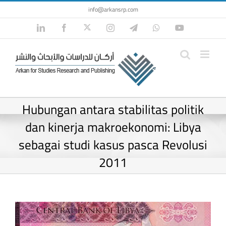
Skip
info@arkansrp.com
to
Twitter
LinkedIn
Facebook
Instagram
Telegram
WhatsApp
YouTube
content
Hubungan antara stabilitas politik
dan kinerja makroekonomi: Libya
sebagai studi kasus pasca Revolusi
2011
View
Larger