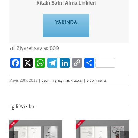
Kitabı Satın Alma Linkleri
YAKINDA
Ziyaret sayısı:
809
Facebook
X
WhatsApp
Telegram
LinkedIn
Copy
Share
Link
Mayıs 20th, 2023
|
Çevrilmiş Yayınlar
,
kitaplar
|
0 Comments
İlgili Yazılar
Roma, Pers ve
Arap Yarımadası:
Pompey’den
n
Çıplak İmparator:
(Roma Komutanı
Ulus Devletin