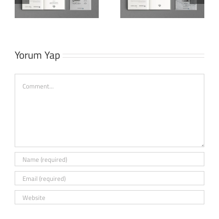
Pompeius) Hz.
Kaçınılmaz
Muhammed’e
Çöküşü
(s.a.v.) Orta
Doğu’nun
Yorum Yap
Şekillenmesi
Comment