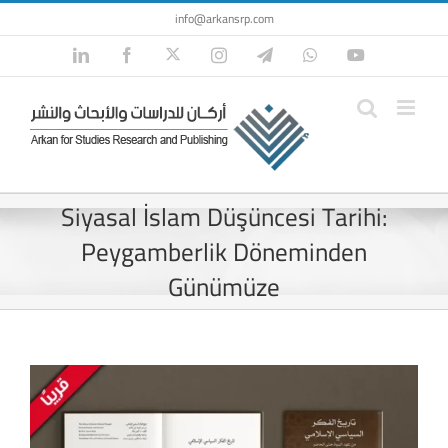
Skip
info@arkansrp.com
to
Twitter
LinkedIn
Facebook
Instagram
Telegram
WhatsApp
YouTube
content
Siyasal İslam Düşüncesi Tarihi:
Peygamberlik Döneminden
Günümüze
View
Larger
Image