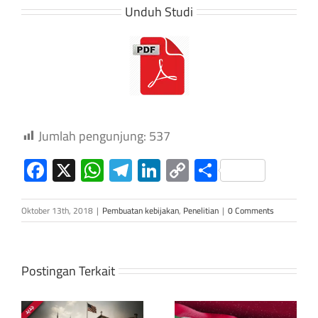
Unduh Studi
Jumlah pengunjung:
537
Facebook
X
WhatsApp
Telegram
LinkedIn
Copy
Share
Link
Oktober 13th, 2018
|
Pembuatan kebijakan
,
Penelitian
|
0 Comments
h
Postingan Terkait
Perdebatan
tentang
Pengetahuan
pemisahan