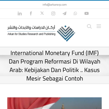
Skip
info@arkansrp.com
to
Twitter
LinkedIn
Facebook
Instagram
Telegram
WhatsApp
YouTube
content
International Monetary Fund (IMF)
Dan Program Reformasi Di Wilayah
Arab: Kebijakan Dan Politik .. Kasus
Mesir Sebagai Contoh
View
Larger