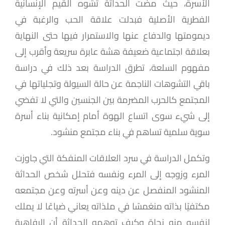
الأسرة، حيث مضت الحداثة تشوه القيم الإنسانية
الفطرية الأصلية فبدلت علاقة الحب والرغبة في
ديمومتها والدفاع عنها والاستمرار فيها حتى النهاية
بعلاقة اجتماعية ضعيفة هشة عابرة سريعة وأقرب إلى
مفهوم السلعة، تطرق الدراسة بعد ذلك في دراسة
باقي التشوهات الناجمة عن حالة السيولة وتجلياتها في
المجتمع كالحرب المضرمة بين الجنسين والتي لا تفضي
إلى شيء سوى اتساع الهوة أمام إمكانية بناء أسرة
سوية سلمية تساهم في بناء مجتمع منشود.
وتكمل الدراسة في سرد العلاقات المنفكة التي جاوزت
المرء وزوجه إلى المرء ونفسه فتحلل شخص الحداثة
المنشود المنفصل عن دينه وعن أسرته وعن مجتمعه
مكتفيًا بذاته منغمسًا في ملذاته يعاني ضياعًا لا يملك
لنفسه منه نجاة وكيف توهمه الحداثة أن الرفاهية