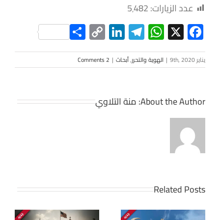
عدد الزيارات:
5٬482
Share
LinkedIn
Copy
Telegram
WhatsApp
Facebook
X
Link
يناير 9th, 2020
|
الهوية والتحرر
,
أبحاث
|
2 Comments
About the Author:
منة التلاوي
Related Posts