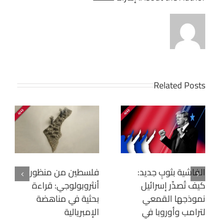
Related Posts
الفاشية بثوبٍ جديد:
فلسطين من منظور
كيف تُصدِّر إسرائيل
أنثروبولوجي: قراءة
نموذجها القمعي
بحثية في مناهضة
لترامب وأوروبا في
الإمبريالية