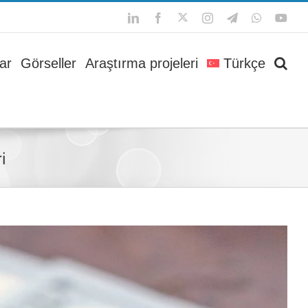
Twitter
LinkedIn
Facebook
Instagram
Telegram
WhatsApp
You
ar
Görseller
Araştırma projeleri
Türkçe
i