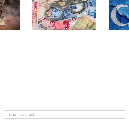
zya’daki
Doğu Türkistan Raporu:
uzluk
Geçmişten Bugüne Dini
nin Tarihi
ve Etnik Baskılar
lişimi