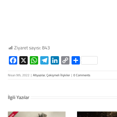
Ziyaret sayısı:
843
Facebook
X
WhatsApp
Telegram
LinkedIn
Copy
Share
Link
Nisan 9th, 2022
|
Altyazılar
,
Çekişmeli İlişkiler
|
0 Comments
İlgili Yazılar
Uluslararası ve