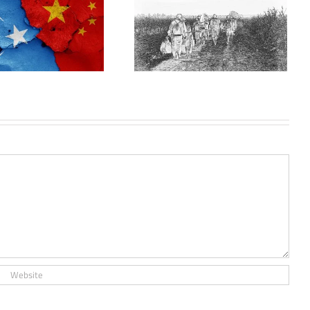
Balkanlar’da Göç: Geri
Dönüşü Olmayan Yol