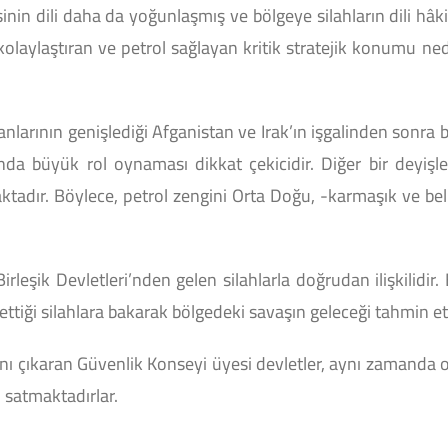
nin dili daha da yoğunlaşmış ve bölgeye silahların dili hâ
ını kolaylaştıran ve petrol sağlayan kritik stratejik konumu 
anlarının genişlediği Afganistan ve Irak’ın işgalinden sonra bö
ında büyük rol oynaması dikkat çekicidir. Diğer bir deyiş
çmaktadır. Böylece, petrol zengini Orta Doğu, -karmaşık ve be
leşik Devletleri’nden gelen silahlarla doğrudan ilişkilidir
 ettiği silahlara bakarak bölgedeki savaşın geleceği tahmi
nı çıkaran Güvenlik Konseyi üyesi devletler, aynı zamanda o
p satmaktadırlar.