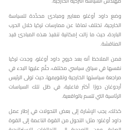
مهندس السياسة التركية الخارجية.
وضع داود أوغلو معايير ومبادئ محدِّدة للسياسة
الخارجية، تختلف تمامًا عن ممارسات تركيا خلال الحرب
الباردة، حيث ما زالت إمكانية تنفيذ هذه المبادئ قيد
المناقشة.
فمن الملاحَظ أنه بعد خروج داود أوغلو، وجدت تركيا
نفسها في سياق سياسي مختلف، حتَّم عليها البدء في
مراجعة سياستها الخارجية وتقويمها، حيث تولى الرئيس
أردوغان دورًا أكثر فاعلية، في ظل تلك السياسات
الرئاسية التي تتسم بالواقعية.
كذلك، يجب الإشارة إلى بعض التحولات في إطار عمل
داود أوغلو؛ مثل: التحول من القوة الناعمة إلى القوة
الصلبة، ومن التعددية إلى التحالفات الإستراتيجية