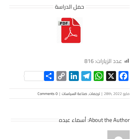
حمل الدراسة
عدد الزيارات:
816
Share
LinkedIn
Copy
Telegram
WhatsApp
Facebook
X
Link
مايو 28th, 2022
|
ترجمات
,
صناعة السياسات
|
0 Comments
About the Author:
أسماء عبده