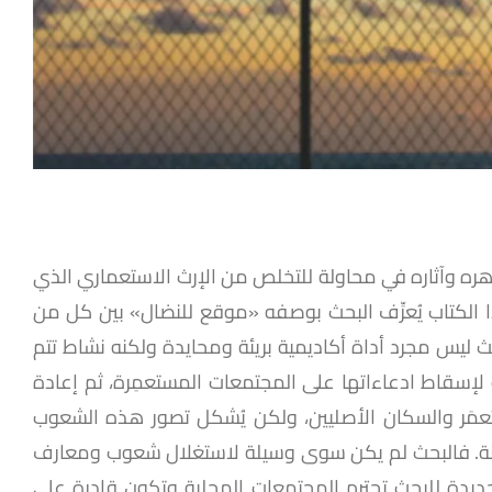
هره وآثاره في محاولة للتخلص من الإرث الاستعماري الذي
 الكتاب يُعرِّف البحث بوصفه «موقع للنضال» بين كل من
 ليس مجرد أداة أكاديمية بريئة ومحايدة ولكنه نشاط تتم
 لإسقاط ادعاءاتها على المجتمعات المستعمِرة، ثم إعادة
مَر والسكان الأصليين، ولكن يُشكل تصور هذه الشعوب
منة. فالبحث لم يكن سوى وسيلة لاستغلال شعوب ومعارف
جديدة للبحث تحترم المجتمعات المحلية وتكون قادرة على