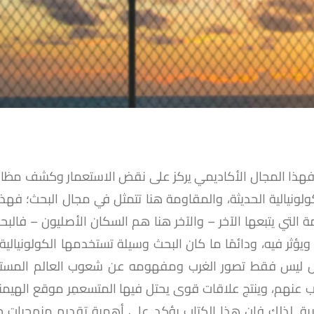
ر، فهذا المجال الأكاديمي يركز على نقض الاستعمار وكشف مظا
ونيالية الحديثة، والمقاومة هنا تتمثل في مجال البحث؛ فهذا
تي يتبعها الآخر – والآخر هنا هم السكان الأصليون – فالبحث
ؤثر فيه، ودائمًا ما كان البحث وسيلة تستخدمها الكولونيالية
شكل ليس فقط تصور الغرب ومفهومه عن شعوب العالم المستع
 عنهم، وينتج علاقات قوى يحتل فيها المتسعمِر موقع الهي
رية. لذلك فإن هذا الكتاب يؤكد على أهمية تقديم منهجيات 