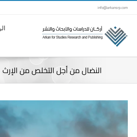
Ski
info@arkansrp.com
t
conten
الر
النضال من أجل التخلص من الإرث ا
View
Larger
Image