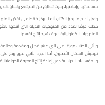
مساعدتها وإفادتها، بحيث تنطلق من المجتمع وتساؤلاته وم
ولعل أهم ما يميز الكتاب أنه لا يركز فقط على نقض المنهجي
كذلك عرضًا لعدد من المنهجيات البديلة التي أنتجها باح
المنهجيات الكولونيالية سوف تعيد إنتاج نفسها.
ويأتي الكتاب موزعًا على اثني عشر فصل ومقدمة وخاتمة، وين
تهميش السكان الأصليين، أما الجزء الثاني فهو يركز عل
والمؤسسات الدراسية دون إعادة إنتاج المعرفة الكولونيالي