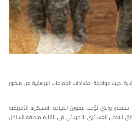
لقارة؛ حيث مواجهة امتدادات الجماعات الإرهابية من منظور
قادت تلك التوجهات الأمنية إلى ظهور ما سُمي بعسكرة السياسة الخارجية الأمريكية في عهد بوش الابن بعد أحداث ١١ سبتمبر، والتي تُوِّجت بتكوين القيادة العسكرية الأمريكية
اطق التدخل العسكري الأمريكي في القارة منطقة الساحل