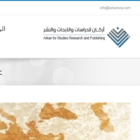
Ski
info@arkansrp.com
t
conten
الر
ع
View
Larger
Image